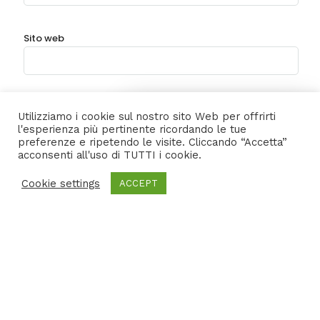
Sito web
Salva il mio nome, email e sito web in questo browser
8 Users
Online
Utilizziamo i cookie sul nostro sito Web per offrirti
per la prossima volta che commento.
l'esperienza più pertinente ricordando le tue
preferenze e ripetendo le visite. Cliccando “Accetta”
acconsenti all'uso di TUTTI i cookie.
Struttura
Cookie settings
ACCEPT
Destinazione
Pasti
Trasporto
Rapporto qualità/prezzo
Totale