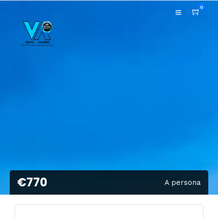
0
€770
A persona