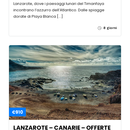
€445
LANZAROTE – Offerte da Aprile a
Ottobre 2026
LANZAROTE 2026: L’ISOLA DEL FUOCO E DELL’ETERNA
PRIMAVERA Partenze ogni settimana da Roma, Milano
e i maggiori aeroporti italiani Scopri il fascino unico di
Lanzarote, dove i paesaggi lunari del Timanfaya
incontrano l’azzurro dell’Atlantico. Dalle spiagge
dorate di Playa Blanca […]
8 giorni