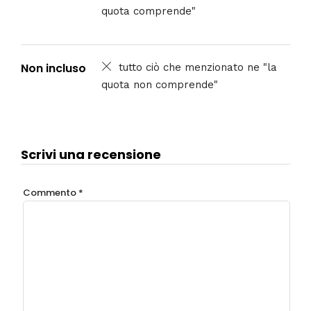
OFFERTE VIAGGIO - Capodanno 2027 in Cina -
PARTENZA 27 DICEMBRE 2026 DA ROMA
OFFERTE VIAGGIO - CINA - ANTICHI IDEOGRAMMI -
Partenze fino a Dicembre 2026
Stampa
Incluso
tutto ciò che menzionato ne "la
quota comprende"
Non incluso
tutto ciò che menzionato ne "la
quota non comprende"