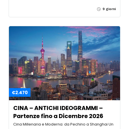
€2.090
Tour Cina – ESSENZE DI INCENSI –
Partenze fino a Dicembre 2026
Tour Cina – ESSENZE DI INCENSI Il viaggio da Roma a
Pechino combina storia e modernità. A Pechino si
visitano la Grande Muraglia, la Città Proibita, il Palazzo
d’Estate e i suggestivi Hutong, con tappe culinarie
come l’Anatra Laccata. A […]
9 giorni