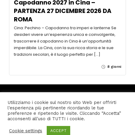
€2.200
Capodanno 2027 in Cina –
PARTENZA 27 DICEMBRE 2026 DA
ROMA
Cina: Pechino – Capodanno tra imperi e lanterne Se
13 Users
Online
Utilizziamo i cookie sul nostro sito Web per offrirti
desideri vivere un’esperienza unica e coinvolgente,
l'esperienza più pertinente ricordando le tue
preferenze e ripetendo le visite. Cliccando “Accetta”
trascorrere il capodanno in Cina è un’opportunità
acconsenti all'uso di TUTTI i cookie.
imperdibile. La Cina, con la sua ricca storia e le sue
tradizioni secolari, è il luogo perfetto per […]
Cookie settings
ACCEPT