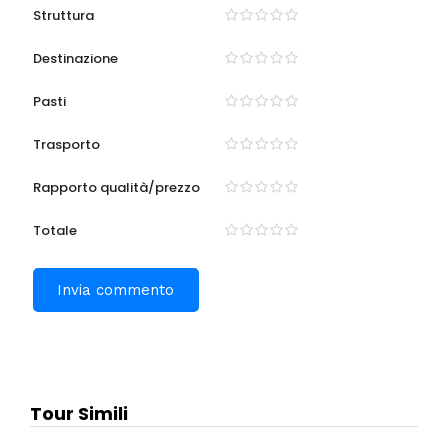
Sito web
Salva il mio nome, email e sito web in questo browser
per la prossima volta che commento.
Struttura
Destinazione
Pasti
Trasporto
Rapporto qualità/prezzo