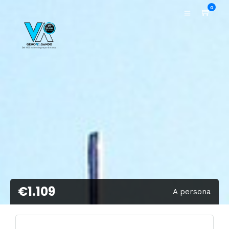
0
€1.109
A persona