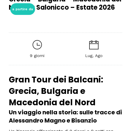
Nord da Salonicco – Estate 2026
a partire da
9 giorni
Lug, Ago
Gran Tour dei Balcani:
Grecia, Bulgaria e
Macedonia del Nord
Un viaggio nella storia: sulle tracce di
Alessandro Magno e Bisanzio