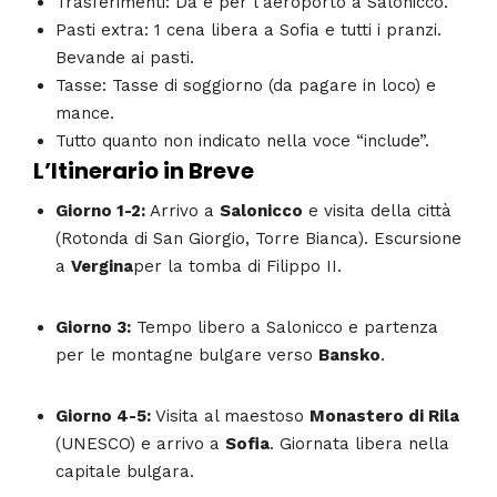
Trasferimenti: Da e per l’aeroporto a Salonicco.
Pasti extra: 1 cena libera a Sofia e tutti i pranzi.
Bevande ai pasti.
Tasse: Tasse di soggiorno (da pagare in loco) e
mance.
Tutto quanto non indicato nella voce “include”.
L’Itinerario in Breve
Giorno 1-2:
Arrivo a
Salonicco
e visita della città
(Rotonda di San Giorgio, Torre Bianca). Escursione
a
Vergina
per la tomba di Filippo II.
Giorno 3:
Tempo libero a Salonicco e partenza
per le montagne bulgare verso
Bansko
.
Giorno 4-5:
Visita al maestoso
Monastero di Rila
(UNESCO) e arrivo a
Sofia
. Giornata libera nella
capitale bulgara.