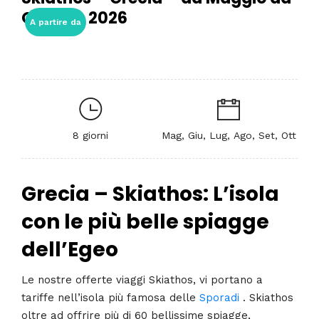
Ottobre 2026
A partire da
8 giorni
Mag, Giu, Lug, Ago, Set, Ott
Grecia – Skiathos: L’isola
con le più belle spiagge
dell’Egeo
Le nostre offerte viaggi Skiathos, vi portano a
tariffe nell’isola più famosa delle
Sporadi
. Skiathos
oltre ad offrire più di 60 bellissime spiagge,