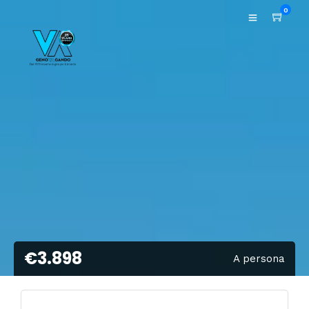
0
€3.898
A persona