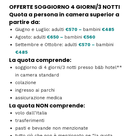
OFFERTE SOGGIORNO 4 GIORNI/3 NOTTI
Quota a persona in camera superior a
partire da:
Giugno e Luglio: adulti
€570 –
bambini
€485
Agosto: adulti
€650 –
bambini
€560
Settembre e Ottobre: adulti
€570 –
bambini
€485
La quota comprende:
soggiorno di 4 giorni/3 notti presso b&b hotel**
in camera standard
colazione
ingresso ai parchi
assicurazione medica
La quota NON comprende:
volo dall’Italia
trasferimenti
pasti e bevande non menzionate
tutto ciò che non è menzionato ne “la quota