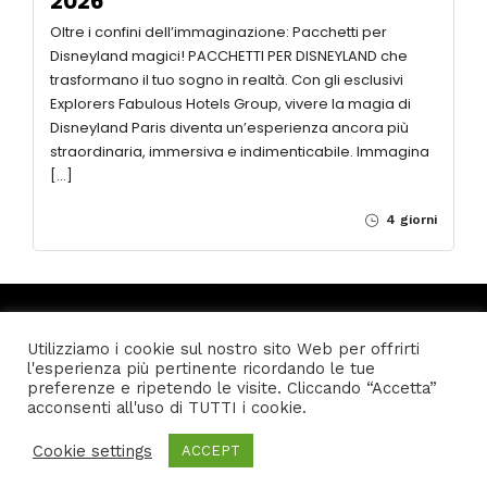
2026
Oltre i confini dell’immaginazione: Pacchetti per
Disneyland magici! PACCHETTI PER DISNEYLAND che
trasformano il tuo sogno in realtà. Con gli esclusivi
Explorers Fabulous Hotels Group, vivere la magia di
Disneyland Paris diventa un’esperienza ancora più
straordinaria, immersiva e indimenticabile. Immagina
[…]
4 giorni
21 Users
Online
Utilizziamo i cookie sul nostro sito Web per offrirti
l'esperienza più pertinente ricordando le tue
preferenze e ripetendo le visite. Cliccando “Accetta”
acconsenti all'uso di TUTTI i cookie.
Home
Privacy policy
Condizioni generali di vendita
Cookie settings
ACCEPT
© Genovagando Agenzia Viaggi - K4 Media S.a.s. P.I.
01317120994 - Tel. 010/8696267