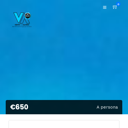
0
€650
A persona