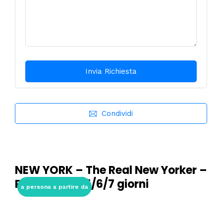
Condividi
NEW YORK – The Real New Yorker –
Pacchetti 4/5/6/7 giorni
a persona a partire da