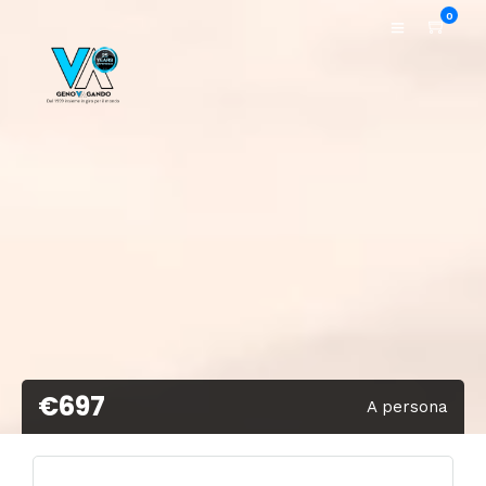
0
€697
A persona