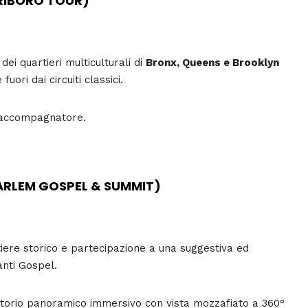
TRIBORO TOUR)
dei quartieri multiculturali di
Bronx, Queens e Brooklyn
ori dai circuiti classici.
l’accompagnatore.
HARLEM GOSPEL & SUMMIT)
rtiere storico e partecipazione a una suggestiva ed
anti Gospel.
vatorio panoramico immersivo con vista mozzafiato a 360°