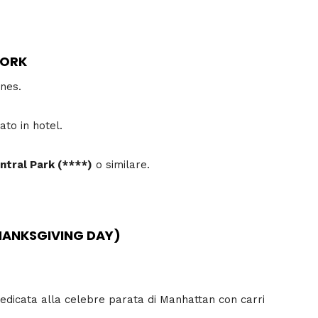
YORK
ines.
to in hotel.
entral Park (****)
o similare.
THANKSGIVING DAY)
dedicata alla celebre parata di Manhattan con carri