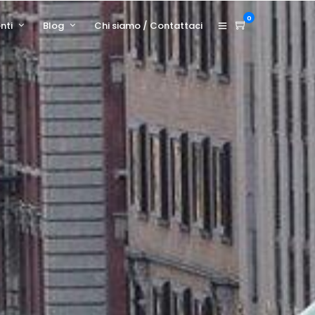
0
nti
Blog
Chi siamo / Contattaci