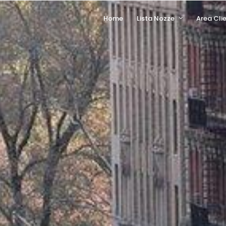
Home
Lista Nozze
Area Clie