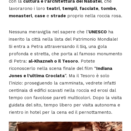
con la
cultura e l’architettura dei Nabatei
, che
lavorarono i loro
teatri
,
templi
,
facciate
,
tombe
,
monasteri
,
case
e
strade
proprio nella roccia rosa.
Nessuna meraviglia nel sapere che l’
UNESCO
ha
inserito la città nella lista del Patrimonio Mondiale!
Si entra a Petra attraversando il Siq, una gola
profonda e stretta, che porta al famoso monumento
di Petra:
al-Khazneh o il Tesoro
. Potete
riconoscerlo nella scena finale del film “
Indiana
Jones e l’ultima Crociata
”. Ma il Tesoro è solo
l’inizio: proseguendo la camminata, vedrete infatti
centinaia di edifici scavati nella roccia ed erosi dal
tempo con favolose pareti multicolori. Dopo la visita
guidata del sito, tempo libero per visita autonoma e
rientro in hotel per la cena ed il pernottamento.