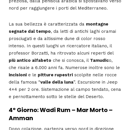
preziosa, dalla penisola arabica si spostavano verso
nord per raggiungere i porti del Mediterraneo.
La sua bellezza è caratterizzata da
montagne
segnate dal tempo
, da letti di antichi laghi oramai
prosciugati e da altissime dune di color rosso
intenso. In questi luoghi un ricercatore italiano, il
professor Borzatti, ha ritrovato alcuni reperti del
più antico alfabeto
che si conosca, il
Tamudic
o,
che risale a 6.000 anni fa. Numerose inoltre sono le
incisioni
e le
pitture rupestri
scolpite nelle rocce
della famosa “
valle della luna
”. Escursione in Jeep
4×4 per 2 ore. Sistemazione al campo tendato, cena
e pernottamento sotto le stelle del Deserto.
4° Giorno: Wadi Rum – Mar Morto –
Amman
Dopo colazione, partenza verso nord in direzione