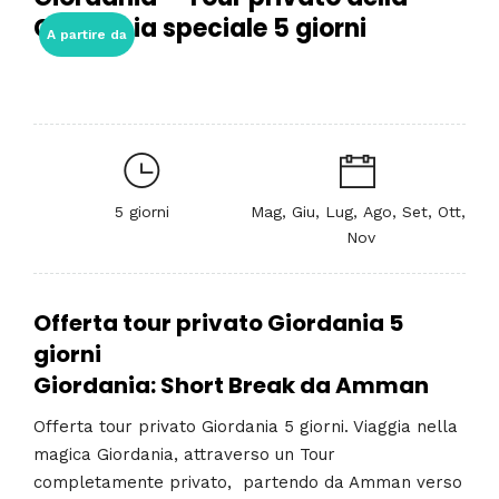
Giordania speciale 5 giorni
A partire da
5 giorni
Mag, Giu, Lug, Ago, Set, Ott,
Nov
Offerta tour privato Giordania 5
giorni
Giordania: Short Break da Amman
Offerta tour privato Giordania 5 giorni. Viaggia nella
magica Giordania, attraverso un Tour
completamente privato, partendo da Amman verso