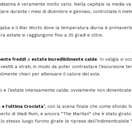
issima è veramente molto vario. Nella capitale la media va da 
iare durante i mesi di dicembre e gennaio, controllate il mete
qaba e il Mar Morto dove la temperatura diurna è primaverile 
 estate si raggiungono fino a 35 gradi e oltre.
ente freddi
a
estate incredibilmente calde
. In valigia vi 
estiti a strati, in modo da poter contrastare l’escursione te
ilmente chiari per attenuare il calore del sole.
 e l’estate intensamente calda: ovviamente non dimenticate 
 e l’ultima Crociata
”, con la scena finale che come sfondo ha
eserto di Wadi Rum, e ancora “The Martian” che è stato girat
 stesso luogo furono girate le riprese dell’indimenticabile “