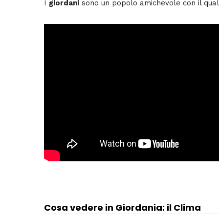
I
giordani
sono un popolo amichevole con il quale
Cosa vedere in Giordania: il Clima