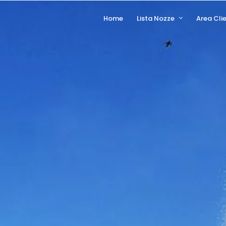
Home
Lista Nozze
Area Clie