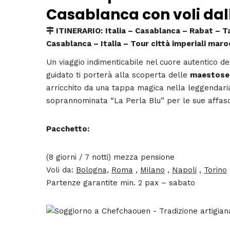
Casablanca con voli dall
ITINERARIO:
Italia – Casablanca – Rabat – T
Casablanca – Italia – Tour città imperiali mar
Un viaggio indimenticabile nel cuore autentico del
guidato ti porterà alla scoperta delle
maestose 
arricchito da una tappa magica nella leggendar
soprannominata “La Perla Blu” per le sue affascin
Pacchetto:
(8 giorni / 7 notti) mezza pensione
Voli da:
Bologna,
Roma
,
Milano
,
Napoli
,
Torino
Partenze garantite min. 2 pax – sabato