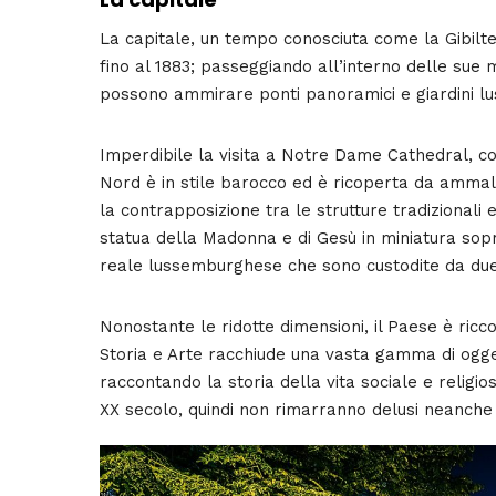
La capitale, un tempo conosciuta come la Gibilter
fino al 1883; passeggiando all’interno delle sue mu
possono ammirare ponti panoramici e giardini lus
Imperdibile la visita a Notre Dame Cathedral, cos
Nord è in stile barocco ed è ricoperta da ammali
la contrapposizione tra le strutture tradizionali
statua della Madonna e di Gesù in miniatura sopr
reale lussemburghese che sono custodite da due 
Nonostante le ridotte dimensioni, il Paese è ricco
Storia e Arte racchiude una vasta gamma di ogget
raccontando la storia della vita sociale e religio
XX secolo, quindi non rimarranno delusi neanche