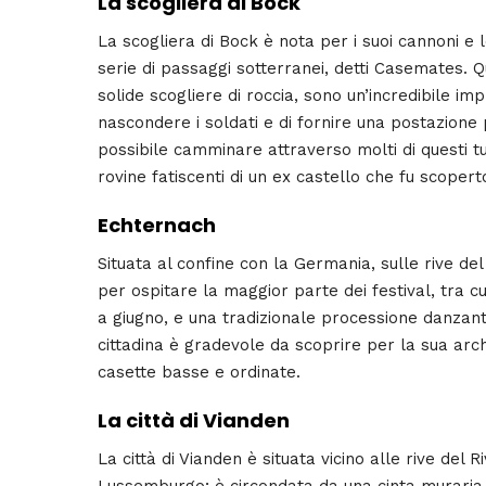
La scogliera di Bock
La scogliera di Bock è nota per i suoi cannoni e 
serie di passaggi sotterranei, detti Casemates. Q
solide scogliere di roccia, sono un’incredibile imp
nascondere i soldati e di fornire una postazione 
possibile camminare attraverso molti di questi tu
rovine fatiscenti di un ex castello che fu scopert
Echternach
Situata al confine con la Germania, sulle rive de
per ospitare la maggior parte dei festival, tra cu
a giugno, e una tradizionale processione danzant
cittadina è gradevole da scoprire per la sua arc
casette basse e ordinate.
La città di Vianden
La città di Vianden è situata vicino alle rive del 
Lussemburgo; è circondata da una cinta muraria m