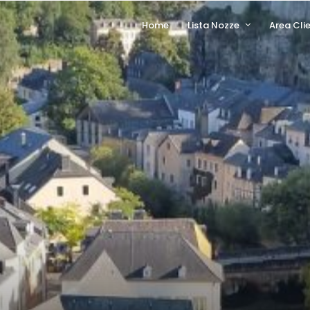
Home
Lista Nozze
Area Clie