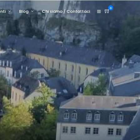
0
nti
Blog
Chi siamo / Contattaci