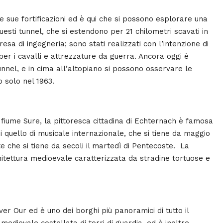
le sue fortificazioni ed è qui che si possono esplorare una
uesti tunnel, che si estendono per 21 chilometri scavati in
resa di ingegneria; sono stati realizzati con l’intenzione di
per i cavalli e attrezzature da guerra. Ancora oggi è
nnel, e in cima all’altopiano si possono osservare le
o solo nel 1963.
l fiume Sure, la pittoresca cittadina di Echternach è famosa
i quello di musicale internazionale, che si tiene da maggio
e che si tiene da secoli il martedì di Pentecoste. La
hitettura medioevale caratterizzata da stradine tortuose e
River Our ed è uno dei borghi più panoramici di tutto il
edievale costellata di torri di guardia, ed è inoltre