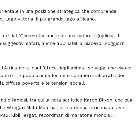
 orientale in una posizione strategica che comprende
 Lago Vittoria, il più grande lago africano.
ate dall’Oceano Indiano e da una natura rigogliosa. I
e suggestivi safari, anche abbinabili a piacevoli soggiorni
l’Africa nera, quell’africa degli animali selvaggi che vivono
incontro fra popolazione locale e commercianti arabi, dei
a diffusa povertà e le tensioni sociali.
nti e famosi, tra cui la nota scrittrice Karen Blixen, che qua
anche Wangari Muta Maathai, prima donna africana ad aver
 Paul Kibii Tergat, recordman di maratone mondiali.