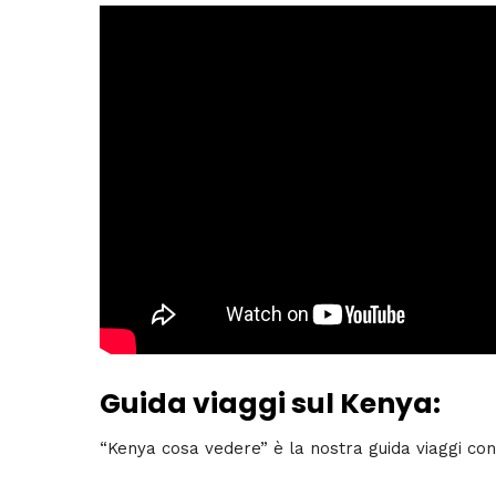
Guida viaggi sul Kenya:
“Kenya cosa vedere” è la nostra guida viaggi con 