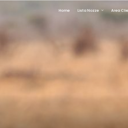
Home
Lista Nozze
Area Clie