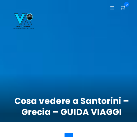
0
Cosa vedere a Santorini –
Grecia – GUIDA VIAGGI