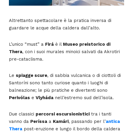
Altrettanto spettacolare è la pratica inversa di
guardare le acque della caldera dall’alto.
L’unico “must” a
Firá
è il
Museo preistorico di
Thera
, con i suoi murales minoici salvati da Akrotiri
pre-cataclisma.
Le
spiagge scure
, di sabbia vulcanica o di ciottoli di
Santoríni sono tanto curiose quanto i luoghi di
balneazione; le più pratiche e divertenti sono
Perivólas
e
Vlyháda
nell’estremo sud dell’isola.
Due classici
percorsi escursionistici
tra i tanti
vanno da
Períssa
a
Kamári
, passando per l’
antica
Thera
post-eruzione e lungo il bordo della caldera