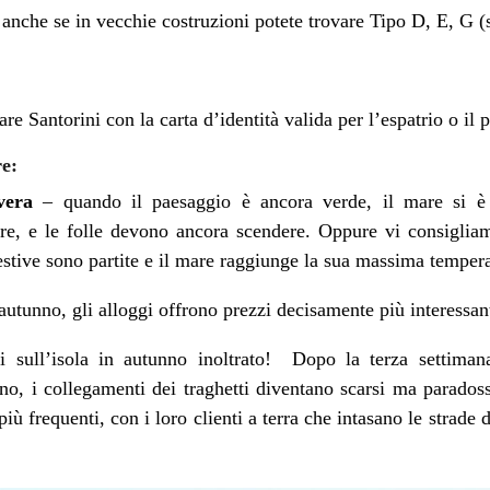
 anche se in vecchie costruzioni potete trovare Tipo D, E, G (
tare Santorini con la carta d’identità valida per l’espatrio o il 
re:
vera
– quando il paesaggio è ancora verde, il mare si è 
re, e le folle devono ancora scendere. Oppure vi consigliamo
estive sono partite e il mare raggiunge la sua massima tempera
autunno, gli alloggi offrono prezzi decisamente più interessanti
i sull’isola in autunno inoltrato! Dopo la terza settimana
no, i collegamenti dei traghetti diventano scarsi ma paradoss
iù frequenti, con i loro clienti a terra che intasano le strade d