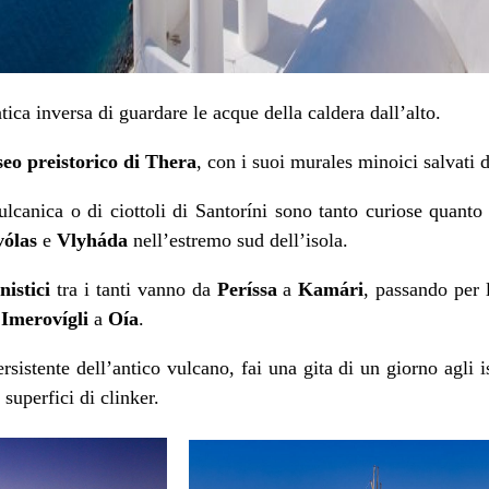
atica inversa di guardare le acque della caldera dall’alto.
eo preistorico di Thera
, con i suoi murales minoici salvati 
ulcanica o di ciottoli di Santoríni sono tanto curiose quanto
vólas
e
Vlyháda
nell’estremo sud dell’isola.
nistici
tra i tanti vanno da
Períssa
a
Kamári
, passando per 
a
Imerovígli
a
Oía
.
rsistente dell’antico vulcano, fai una gita di un giorno agli is
 superfici di clinker.