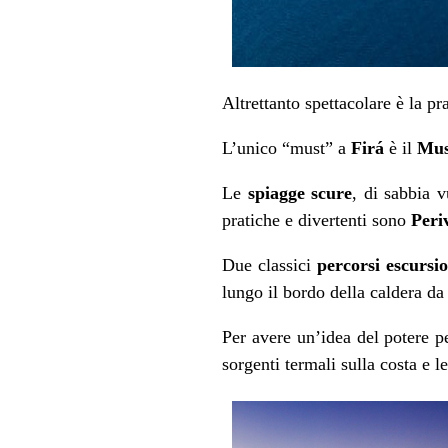
Altrettanto spettacolare è la pr
L’unico “must” a
Firá
è il
Mus
Le
spiagge scure
, di sabbia v
pratiche e divertenti sono
Peri
Due classici
percorsi escursio
lungo il bordo della caldera d
Per avere un’idea del potere pe
sorgenti termali sulla costa e le