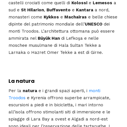
castelli crociati come quelli di
Kolossi
e
Lemesos
a
sud e
St Hilarion
,
Buffavento
e
Kantara
a nord,
monasteri come
Kykkos
e
Machairas
e belle chiese
dipinte del patrimonio mondiale dell’
UNESCO
dei
monti Troodos. L’architettura ottomana può essere
ammirata nel
Büyük Han
di Lefkoşa e nelle
moschee musulmane di Hala Sultan Tekke a
Larnaka o Hazret Omer Tekke a est di Girne.
La natura
Per la
natura
e i grandi spazi aperti, i
monti
Troodos
e Kyrenia offrono superbe arrampicate,
escursioni a piedi e in bicicletta, i mari intorno
all’isola offrono stimolanti siti di immersione e le
spiagge di Lara Bay a ovest e Algadi a nord-est
sono ideali per l’osservazione delle tartarughe. I