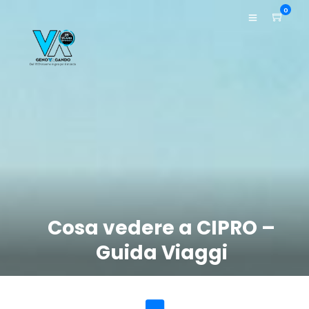
0
Cosa vedere a CIPRO –
Guida Viaggi