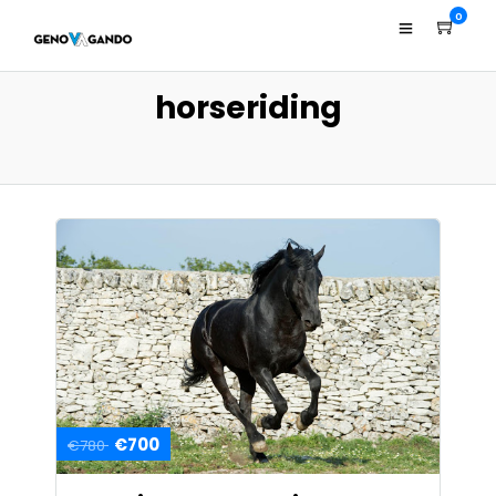
0
horseriding
€700
€780