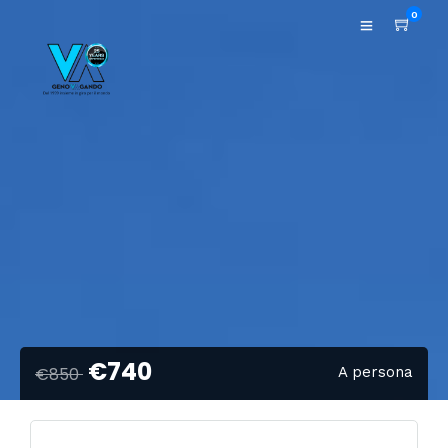
0
€740
€850
A persona