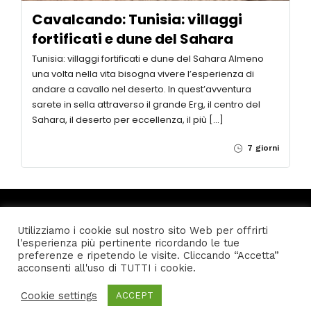
Cavalcando: Tunisia: villaggi
fortificati e dune del Sahara
Tunisia: villaggi fortificati e dune del Sahara Almeno
una volta nella vita bisogna vivere l’esperienza di
andare a cavallo nel deserto. In quest’avventura
sarete in sella attraverso il grande Erg, il centro del
Sahara, il deserto per eccellenza, il più […]
7 giorni
12 Users
Online
Utilizziamo i cookie sul nostro sito Web per offrirti
l'esperienza più pertinente ricordando le tue
preferenze e ripetendo le visite. Cliccando “Accetta”
acconsenti all'uso di TUTTI i cookie.
Home
Privacy policy
Condizioni generali di vendita
Cookie settings
ACCEPT
© Genovagando Agenzia Viaggi - K4 Media S.a.s. P.I.