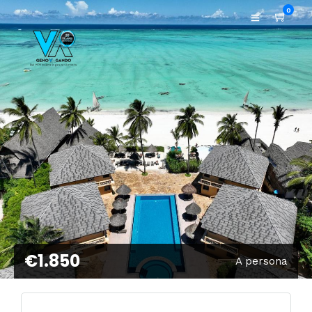
0
€1.850
A persona