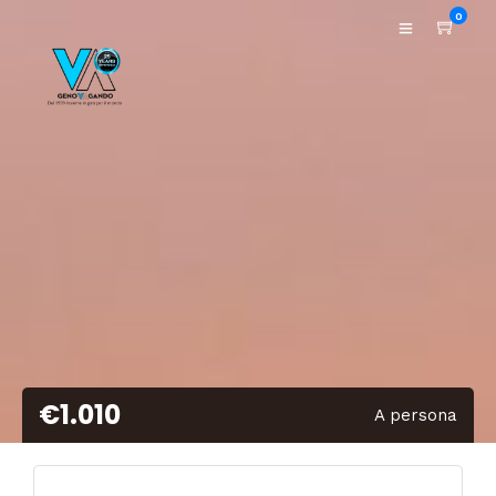
0
€1.010
A persona