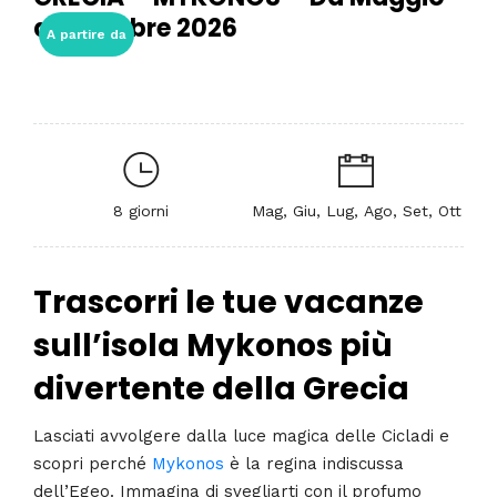
ad Ottobre 2026
A partire da
8 giorni
Mag, Giu, Lug, Ago, Set, Ott
Trascorri le tue vacanze
sull’isola Mykonos più
divertente della Grecia
Lasciati avvolgere dalla luce magica delle Cicladi e
scopri perché
Mykonos
è la regina indiscussa
dell’Egeo. Immagina di svegliarti con il profumo