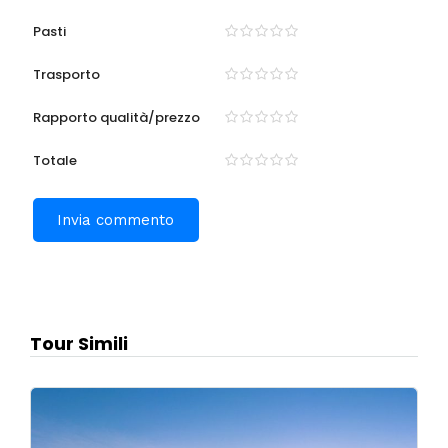
Pasti
Trasporto
Rapporto qualità/prezzo
Totale
Tour Simili