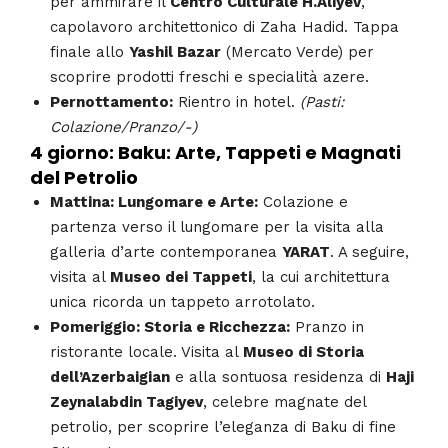
per ammirare il
Centro Culturale H.Aliyev
,
capolavoro architettonico di Zaha Hadid. Tappa
finale allo
Yashil Bazar
(Mercato Verde) per
scoprire prodotti freschi e specialità azere.
Pernottamento:
Rientro in hotel.
(Pasti:
Colazione/Pranzo/-)
4 giorno: Baku: Arte, Tappeti e Magnati
del Petrolio
Mattina: Lungomare e Arte:
Colazione e
partenza verso il lungomare per la visita alla
galleria d’arte contemporanea
YARAT
. A seguire,
visita al
Museo dei Tappeti
, la cui architettura
unica ricorda un tappeto arrotolato.
Pomeriggio: Storia e Ricchezza:
Pranzo in
ristorante locale. Visita al
Museo di Storia
dell’Azerbaigian
e alla sontuosa residenza di
Haji
Zeynalabdin Tagiyev
, celebre magnate del
petrolio, per scoprire l’eleganza di Baku di fine