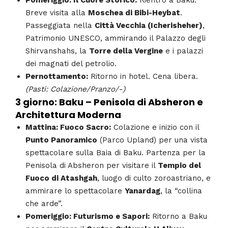
Pomeriggio: Il Cuore Storico:
Rientro a Baku.
Breve visita alla
Moschea di Bibi-Heybat
.
Passeggiata nella
Città Vecchia (Icherisheher)
,
Patrimonio UNESCO, ammirando il Palazzo degli
Shirvanshahs, la
Torre della Vergine
e i palazzi
dei magnati del petrolio.
Pernottamento:
Ritorno in hotel. Cena libera.
(Pasti: Colazione/Pranzo/-)
3 giorno: Baku – Penisola di Absheron e
Architettura Moderna
Mattina: Fuoco Sacro:
Colazione e inizio con il
Punto Panoramico
(Parco Upland) per una vista
spettacolare sulla Baia di Baku. Partenza per la
Penisola di Absheron per visitare il
Tempio del
Fuoco di Atashgah
, luogo di culto zoroastriano, e
ammirare lo spettacolare
Yanardag
, la “collina
che arde”.
Pomeriggio: Futurismo e Sapori:
Ritorno a Baku