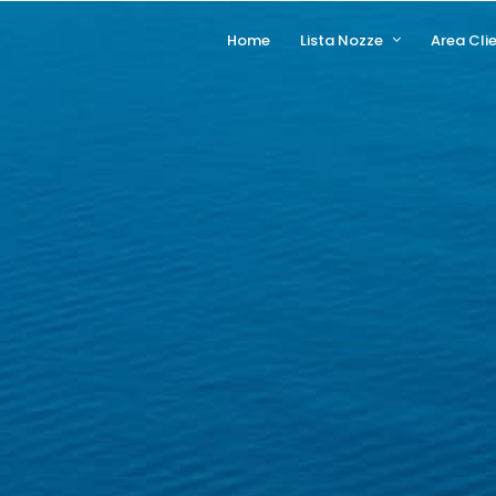
Home
Lista Nozze
Area Clie