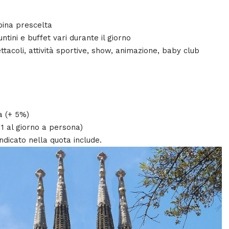
bina prescelta
tini e buffet vari durante il giorno
pettacoli, attività sportive, show, animazione, baby club
a (+ 5%)
11 al giorno a persona)
ndicato nella quota include.