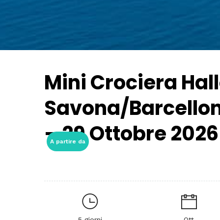
Mini Crociera Ha
Savona/Barcello
– 29 Ottobre 2026
A partire da
5 giorni
Ott