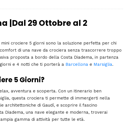
a |
Dal 29 Ottobre al 2
e
mini crociere 5 giorni
sono la soluzione perfetta per chi
il comfort di una nave da crociera senza trascorrere troppo
usiva proposta a bordo della Costa Diadema, in partenza
giorni e 4 notti che ti porterà a
Barcellona
e
Marsiglia
.
iere 5 Giorni?
 relax, avventura e scoperta. Con un itinerario ben
iglia, questa crociera ti permette di immergerti nella
 architettoniche di Gaudí, e scoprire il fascino
ta Diadema, una nave elegante e moderna, troverai
n’ampia gamma di attività per tutte le età.