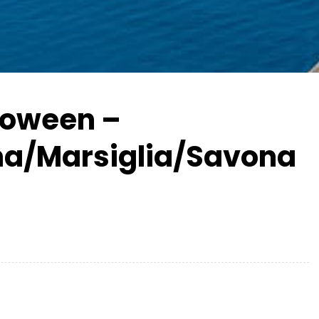
lloween –
na/Marsiglia/Savona