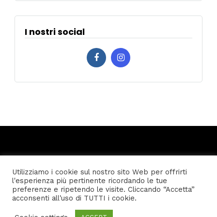
I nostri social
Utilizziamo i cookie sul nostro sito Web per offrirti
l'esperienza più pertinente ricordando le tue
Home
Privacy policy
Condizioni generali di vendita
preferenze e ripetendo le visite. Cliccando “Accetta”
acconsenti all'uso di TUTTI i cookie.
© Genovagando Agenzia Viaggi - K4 Media S.a.s. P.I.
01317120994 - Tel. 010/8696267