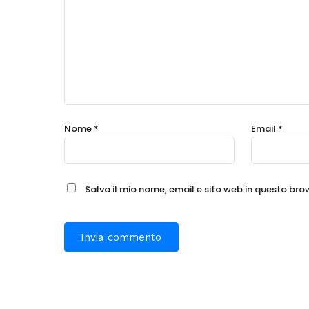
Nome
*
Email
*
Salva il mio nome, email e sito web in questo br