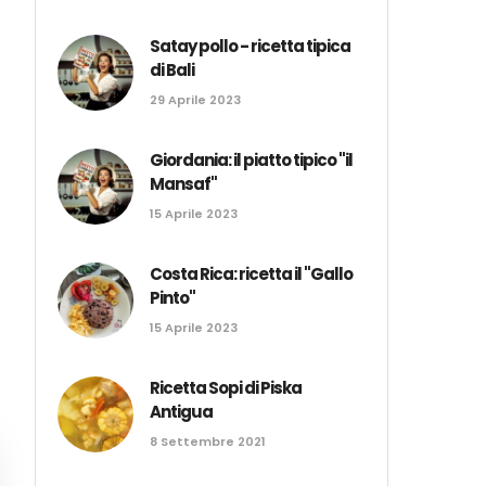
Satay pollo - ricetta tipica
di Bali
29 Aprile 2023
Giordania: il piatto tipico "il
Mansaf"
15 Aprile 2023
Costa Rica: ricetta il "Gallo
Pinto"
15 Aprile 2023
Ricetta Sopi di Piska
Antigua
8 Settembre 2021