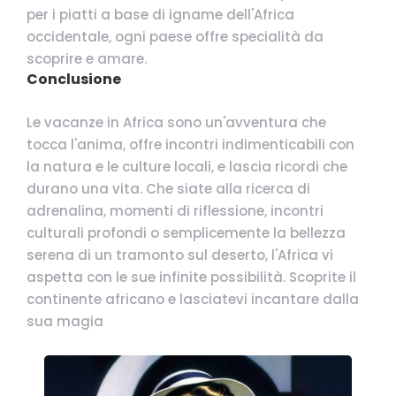
per i piatti a base di igname dell'Africa
occidentale, ogni paese offre specialità da
scoprire e amare.
Conclusione
Le vacanze in Africa sono un'avventura che
tocca l'anima, offre incontri indimenticabili con
la natura e le culture locali, e lascia ricordi che
durano una vita. Che siate alla ricerca di
adrenalina, momenti di riflessione, incontri
culturali profondi o semplicemente la bellezza
serena di un tramonto sul deserto, l'Africa vi
aspetta con le sue infinite possibilità. Scoprite il
continente africano e lasciatevi incantare dalla
sua magia