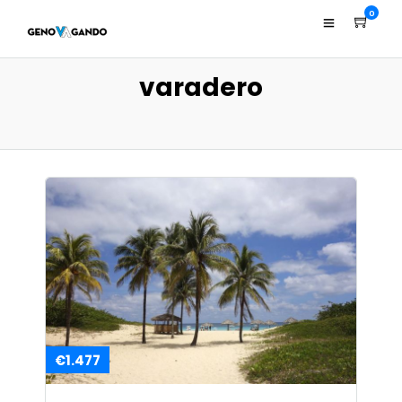
0
varadero
€1.477