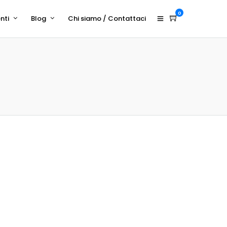
0
nti
Blog
Chi siamo / Contattaci