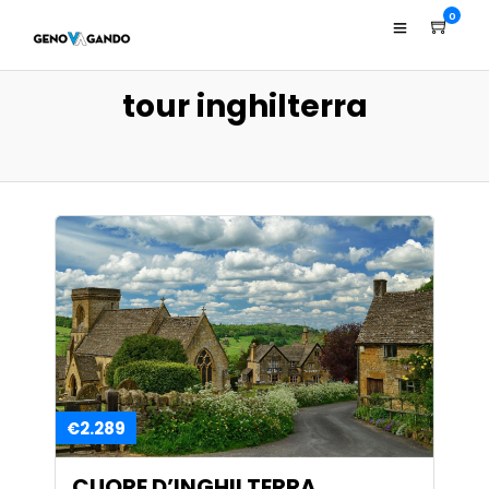
0
tour inghilterra
€2.289
CUORE D’INGHILTERRA