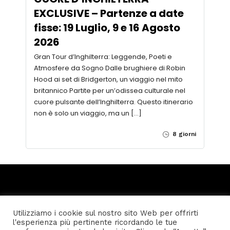
EXCLUSIVE – Partenze a date
fisse: 19 Luglio, 9 e 16 Agosto
2026
Gran Tour d’Inghilterra: Leggende, Poeti e
Atmosfere da Sogno Dalle brughiere di Robin
Hood ai set di Bridgerton, un viaggio nel mito
britannico Partite per un’odissea culturale nel
cuore pulsante dell’Inghilterra. Questo itinerario
non è solo un viaggio, ma un […]
8 giorni
Utilizziamo i cookie sul nostro sito Web per offrirti
l'esperienza più pertinente ricordando le tue
Home
Privacy policy
Condizioni generali di vendita