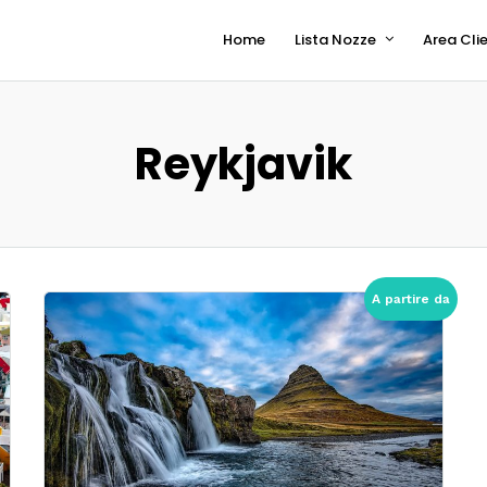
Home
Lista Nozze
Area Clie
Reykjavik
A partire da