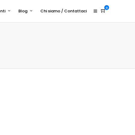
0
nti
Blog
Chi siamo / Contattaci