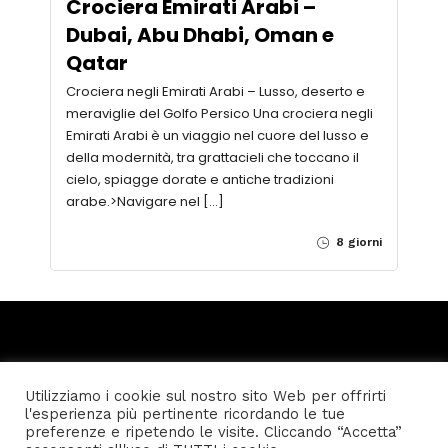
Crociera Emirati Arabi –
Dubai, Abu Dhabi, Oman e
Qatar
Crociera negli Emirati Arabi – Lusso, deserto e
meraviglie del Golfo Persico Una crociera negli
Emirati Arabi è un viaggio nel cuore del lusso e
della modernità, tra grattacieli che toccano il
cielo, spiagge dorate e antiche tradizioni
arabe.>Navigare nel […]
8 giorni
Utilizziamo i cookie sul nostro sito Web per offrirti
l'esperienza più pertinente ricordando le tue
Home
Privacy policy
Condizioni generali di vendita
preferenze e ripetendo le visite. Cliccando “Accetta”