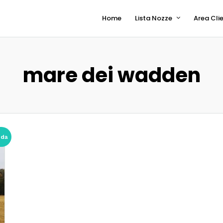
Home
Lista Nozze
Area Clie
mare dei wadden
 da