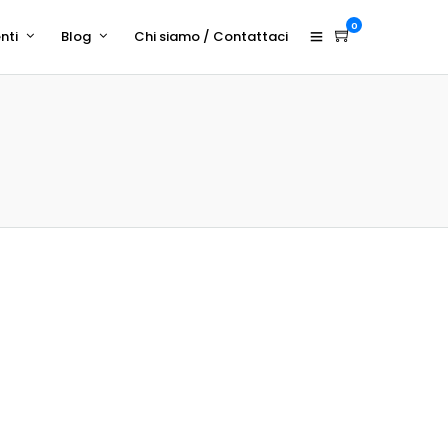
0
nti
Blog
Chi siamo / Contattaci