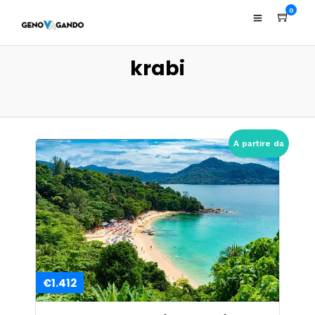
0
krabi
A partire da
€1.412