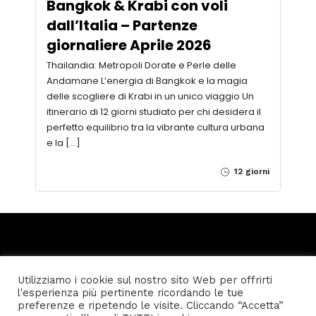
Bangkok & Krabi con voli
dall’Italia – Partenze
giornaliere Aprile 2026
Thailandia: Metropoli Dorate e Perle delle
Andamane L’energia di Bangkok e la magia
delle scogliere di Krabi in un unico viaggio Un
itinerario di 12 giorni studiato per chi desidera il
perfetto equilibrio tra la vibrante cultura urbana
e la […]
12 giorni
Utilizziamo i cookie sul nostro sito Web per offrirti
l'esperienza più pertinente ricordando le tue
Home
Privacy policy
Condizioni generali di vendita
preferenze e ripetendo le visite. Cliccando “Accetta”