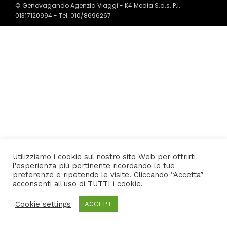
© Genovagando Agenzia Viaggi - K4 Media S.a.s. P.I.
01317120994 - Tel. 010/8696267
Utilizziamo i cookie sul nostro sito Web per offrirti
l'esperienza più pertinente ricordando le tue
preferenze e ripetendo le visite. Cliccando “Accetta”
acconsenti all'uso di TUTTI i cookie.
Cookie settings
ACCEPT