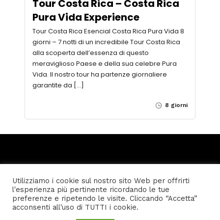
Tour Costa Rica – Costa Rica
Pura Vida Experience
Tour Costa Rica Esencial Costa Rica Pura Vida 8
giorni – 7 notti di un incredibile Tour Costa Rica
alla scoperta dell’essenza di questo
meraviglioso Paese e della sua celebre Pura
Vida. Il nostro tour ha partenze giornaliere
garantite da […]
8 giorni
Utilizziamo i cookie sul nostro sito Web per offrirti
l'esperienza più pertinente ricordando le tue
Home
Privacy policy
Condizioni generali di vendita
preferenze e ripetendo le visite. Cliccando “Accetta”
acconsenti all'uso di TUTTI i cookie.
© Genovagando Agenzia Viaggi - K4 Media S.a.s. P.I.