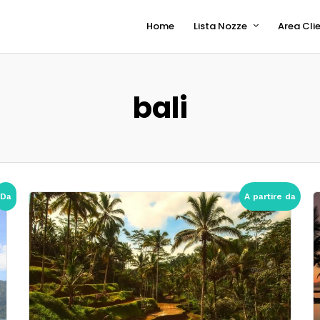
Home
Lista Nozze
Area Clie
bali
Da
A partire da