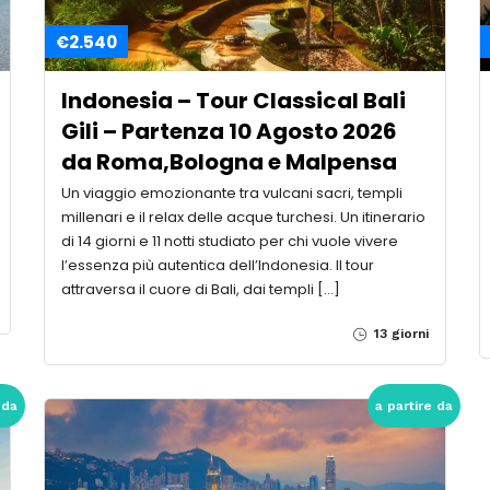
€2.540
Indonesia – Tour Classical Bali
Gili – Partenza 10 Agosto 2026
da Roma,Bologna e Malpensa
Un viaggio emozionante tra vulcani sacri, templi
millenari e il relax delle acque turchesi. Un itinerario
di 14 giorni e 11 notti studiato per chi vuole vivere
l’essenza più autentica dell’Indonesia. Il tour
attraversa il cuore di Bali, dai templi […]
13 giorni
 da
a partire da