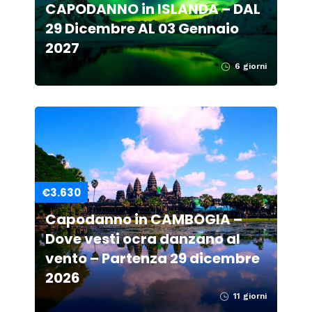
CAPODANNO in ISLANDA – DAL
29 Dicembre AL 03 Gennaio
2027
6 giorni
€3.630
Capodanno in CAMBOGIA –
Dove vesti ocra danzano al
vento – Partenza 29 dicembre
2026
11 giorni