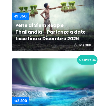
€1.350
Perle di Siem Reap e
Thailandia – Partenze a date
fisse fino a Dicembre 2026
10 giorni
A partire da
€2.200