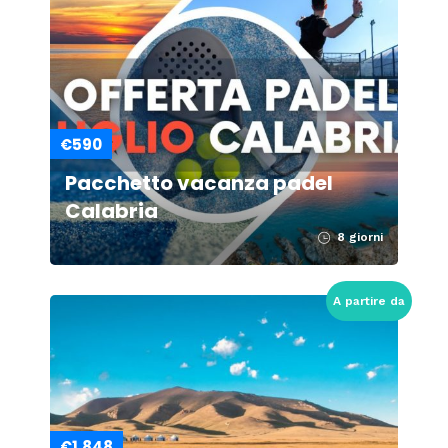
€590
Pacchetto vacanza padel
Calabria
8 giorni
A partire da
€1.848