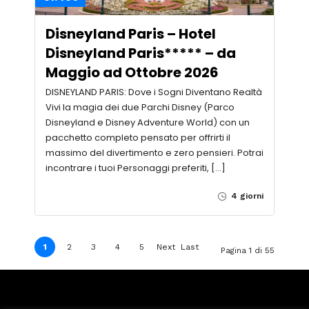
Disneyland Paris – Hotel
Disneyland Paris***** – da
Maggio ad Ottobre 2026
DISNEYLAND PARIS: Dove i Sogni Diventano Realtà
Vivi la magia dei due Parchi Disney (Parco
Disneyland e Disney Adventure World) con un
pacchetto completo pensato per offrirti il
massimo del divertimento e zero pensieri. Potrai
incontrare i tuoi Personaggi preferiti, […]
4 giorni
1
2
3
4
5
Next
Last
Pagina 1 di 55
›
»