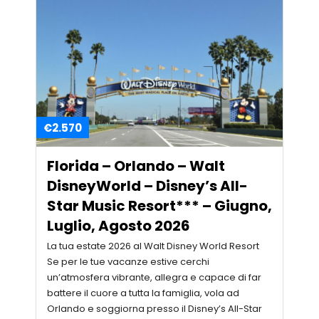
€2.570
Florida – Orlando – Walt
DisneyWorld – Disney’s All-
Star Music Resort*** – Giugno,
Luglio, Agosto 2026
La tua estate 2026 al Walt Disney World Resort
Se per le tue vacanze estive cerchi
un’atmosfera vibrante, allegra e capace di far
battere il cuore a tutta la famiglia, vola ad
Orlando e soggiorna presso il Disney’s All-Star