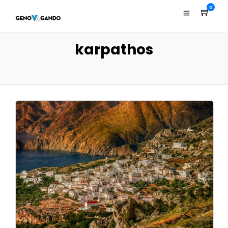
0
karpathos